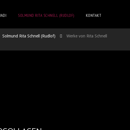
VADI
SOLMUND RITA SCHNELL (RUDLOF)
KONTAKT
Solmund Rita Schnell (Rudlof)
Werke von Rita Schnell
TALE FOTOCOLLAGEN