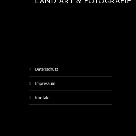
LAND ART & FOTOGRAFIE
Aus Fundstücken entstehen neue Formen und Struktu
Frage: Von Hand gestaltet oder in der N
datenschutz
impressum
kontakt